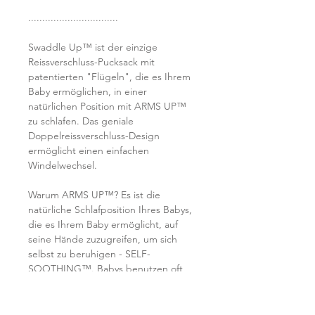
................................
Swaddle Up™ ist der einzige
Reissverschluss-Pucksack mit
patentierten "Flügeln", die es Ihrem
Baby ermöglichen, in einer
natürlichen Position mit ARMS UP™
zu schlafen. Das geniale
Doppelreissverschluss-Design
ermöglicht einen einfachen
Windelwechsel.
Warum ARMS UP™? Es ist die
natürliche Schlafposition Ihres Babys,
die es Ihrem Baby ermöglicht, auf
seine Hände zuzugreifen, um sich
selbst zu beruhigen - SELF-
SOOTHING™. Babys benutzen oft
ihre Hände, um sich in den Schlaf zu
versetzen, indem sie an ihren Fingern
saugen oder sich sanft an ihren